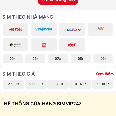
SIM THEO NHÀ MẠNG
09x
08x
07x
05x
03x
SIM THEO GIÁ
Xem thêm
< 500 K
500 - 1 Tr
1 - 3 Tr
3 - 5 Tr
5 - 10 Tr
HỆ THỐNG CỬA HÀNG SIMVIP247