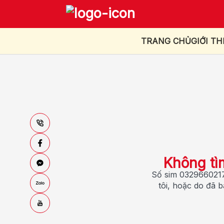
TRANG CHỦ
GIỚI TH
Không tì
Số sim 0329660217
tôi, hoặc do đã 