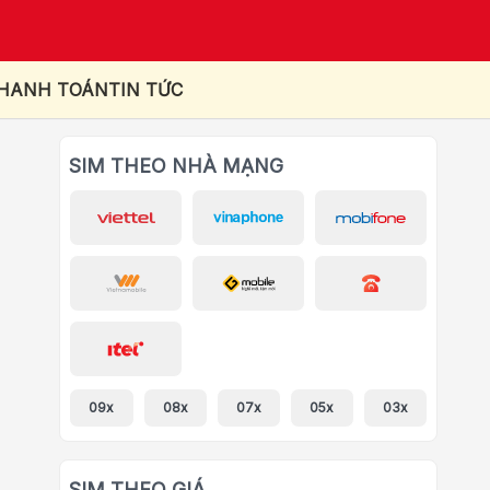
THANH TOÁN
TIN TỨC
SIM THEO NHÀ MẠNG
09x
08x
07x
05x
03x
SIM THEO GIÁ