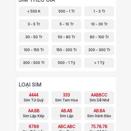
< 500 K
500 - 1 Tr
1 - 3 Tr
3 - 5 Tr
5 - 10 Tr
10 - 30 Tr
30 - 50 Tr
50 - 80 Tr
80 - 100 Tr
100 - 150 Tr
150 - 200 Tr
200 - 300 Tr
300 - 500 Tr
500 - 1 Tỷ
> 1 Tỷ
LOẠI SIM
4444
333
AABBCC
Sim Tứ Quý
Sim Tam Hoa
Sim Dễ Nhớ
AA.BB
AB.AB
AB.BA
Sim Lặp Kép
Sim Lặp
Sim Gánh Đảo
6789
ABC.ABC
75.78.78