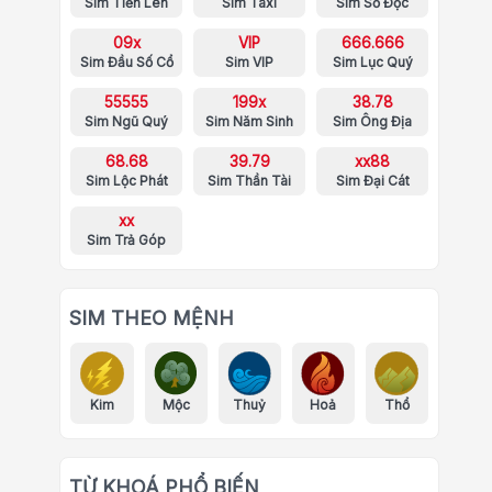
Sim Tiến Lên
Sim Taxi
Sim Số Độc
09x
VIP
666.666
Sim Đầu Số Cổ
Sim VIP
Sim Lục Quý
55555
199x
38.78
Sim Ngũ Quý
Sim Năm Sinh
Sim Ông Địa
68.68
39.79
xx88
Sim Lộc Phát
Sim Thần Tài
Sim Đại Cát
xx
Sim Trả Góp
SIM THEO MỆNH
Kim
Mộc
Thuỷ
Hoả
Thổ
TỪ KHOÁ PHỔ BIẾN