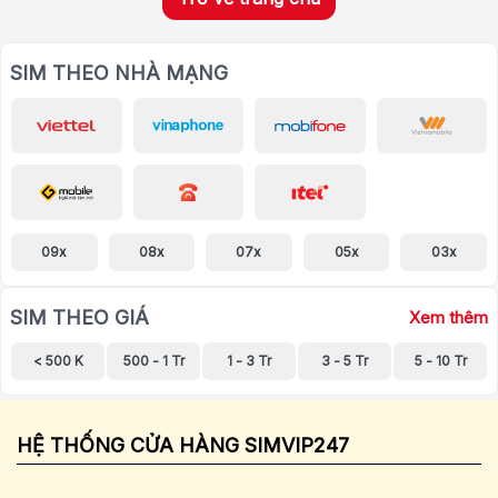
SIM THEO NHÀ MẠNG
09x
08x
07x
05x
03x
SIM THEO GIÁ
Xem thêm
< 500 K
500 - 1 Tr
1 - 3 Tr
3 - 5 Tr
5 - 10 Tr
HỆ THỐNG CỬA HÀNG SIMVIP247