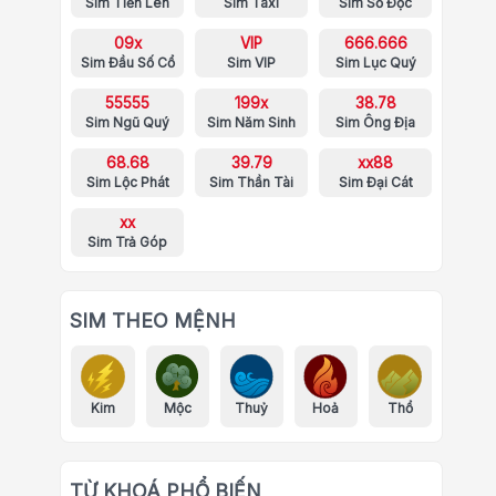
Sim Tiến Lên
Sim Taxi
Sim Số Độc
09x
VIP
666.666
Sim Đầu Số Cổ
Sim VIP
Sim Lục Quý
55555
199x
38.78
Sim Ngũ Quý
Sim Năm Sinh
Sim Ông Địa
68.68
39.79
xx88
Sim Lộc Phát
Sim Thần Tài
Sim Đại Cát
xx
Sim Trả Góp
SIM THEO MỆNH
Kim
Mộc
Thuỷ
Hoả
Thổ
TỪ KHOÁ PHỔ BIẾN