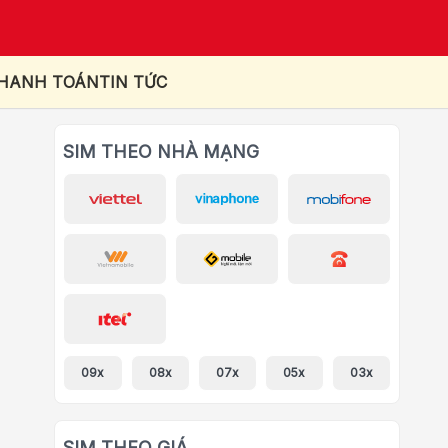
THANH TOÁN
TIN TỨC
SIM THEO NHÀ MẠNG
09x
08x
07x
05x
03x
SIM THEO GIÁ