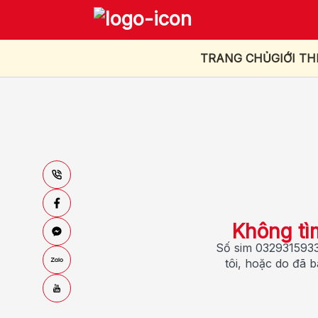
TRANG CHỦ
GIỚI TH
Không tì
Số sim 0329315933
tôi, hoặc do đã 