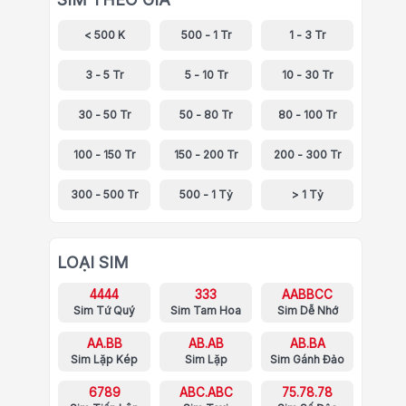
< 500 K
500 - 1 Tr
1 - 3 Tr
3 - 5 Tr
5 - 10 Tr
10 - 30 Tr
30 - 50 Tr
50 - 80 Tr
80 - 100 Tr
100 - 150 Tr
150 - 200 Tr
200 - 300 Tr
300 - 500 Tr
500 - 1 Tỷ
> 1 Tỷ
LOẠI SIM
4444
333
AABBCC
Sim Tứ Quý
Sim Tam Hoa
Sim Dễ Nhớ
AA.BB
AB.AB
AB.BA
Sim Lặp Kép
Sim Lặp
Sim Gánh Đảo
6789
ABC.ABC
75.78.78