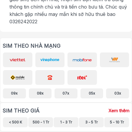
thông tin chính chủ và trả tiền cho bưu tá. Chúc quý
khách gặp nhiều may mắn khi sở hữu thuê bao
0326242022
SIM THEO NHÀ MẠNG
09x
08x
07x
05x
03x
SIM THEO GIÁ
Xem thêm
< 500 K
500 - 1 Tr
1 - 3 Tr
3 - 5 Tr
5 - 10 Tr