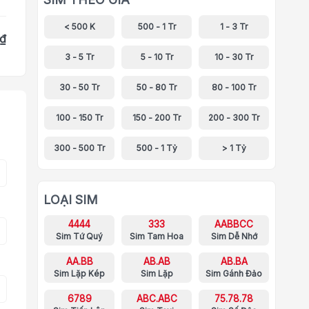
< 500 K
500 - 1 Tr
1 - 3 Tr
 ₫
3 - 5 Tr
5 - 10 Tr
10 - 30 Tr
30 - 50 Tr
50 - 80 Tr
80 - 100 Tr
100 - 150 Tr
150 - 200 Tr
200 - 300 Tr
300 - 500 Tr
500 - 1 Tỷ
> 1 Tỷ
LOẠI SIM
4444
333
AABBCC
Sim Tứ Quý
Sim Tam Hoa
Sim Dễ Nhớ
AA.BB
AB.AB
AB.BA
Sim Lặp Kép
Sim Lặp
Sim Gánh Đảo
6789
ABC.ABC
75.78.78