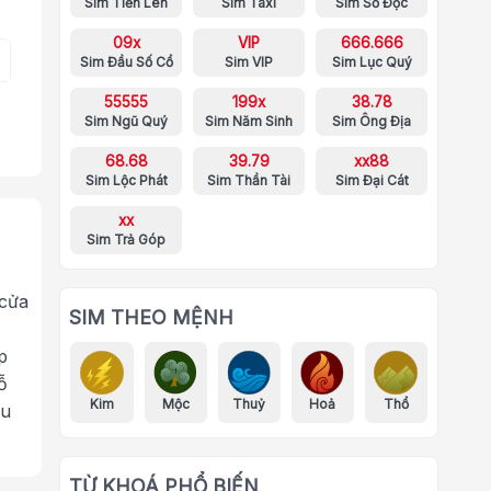
Sim Tiến Lên
Sim Taxi
Sim Số Độc
09x
VIP
666.666
Sim Đầu Số Cổ
Sim VIP
Sim Lục Quý
55555
199x
38.78
Sim Ngũ Quý
Sim Năm Sinh
Sim Ông Địa
68.68
39.79
xx88
Sim Lộc Phát
Sim Thần Tài
Sim Đại Cát
xx
Sim Trả Góp
 cửa
SIM THEO MỆNH
p
ỗ
Kim
Mộc
Thuỷ
Hoả
Thổ
ưu
TỪ KHOÁ PHỔ BIẾN