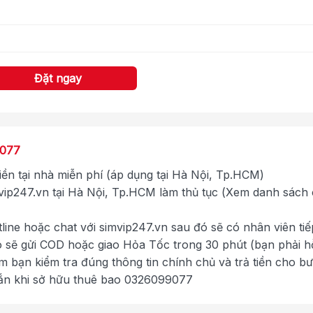
Đặt ngay
9077
tiền tại nhà miễn phí (áp dụng tại Hà Nội, Tp.HCM)
ip247.vn tại Hà Nội, Tp.HCM làm thủ tục (Xem danh sách
tline hoặc chat với simvip247.vn sau đó sẽ có nhân viên tiế
ó sẽ gửi COD hoặc giao Hỏa Tốc trong 30 phút (bạn phải h
im bạn kiểm tra đúng thông tin chính chủ và trả tiền cho b
ắn khi sở hữu thuê bao 0326099077