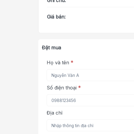
Ghi chú:
Giá bán:
Đặt mua
Họ và tên
*
Số điện thoại
*
Địa chỉ