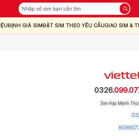
IỆU
ĐỊNH GIÁ SIM
ĐẶT SIM THEO YÊU CẦU
GIAO SIM & 
0326.
099.07
Sim Hợp Mệnh Thủ
03
609907