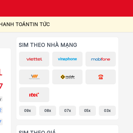
THANH TOÁN
TIN TỨC
SIM THEO NHÀ MẠNG
7
y
2
09x
08x
07x
05x
03x
7
SIM THEO GIÁ