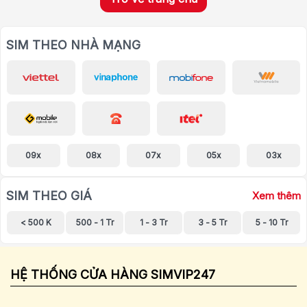
SIM THEO NHÀ MẠNG
09x
08x
07x
05x
03x
SIM THEO GIÁ
Xem thêm
< 500 K
500 - 1 Tr
1 - 3 Tr
3 - 5 Tr
5 - 10 Tr
HỆ THỐNG CỬA HÀNG SIMVIP247