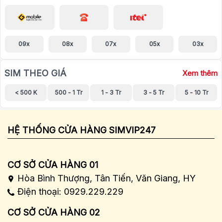
09x
08x
07x
05x
03x
SIM THEO GIÁ
Xem thêm
< 500 K
500 - 1 Tr
1 - 3 Tr
3 - 5 Tr
5 - 10 Tr
HỆ THỐNG CỬA HÀNG SIMVIP247
CƠ SỞ CỬA HÀNG 01
Hòa Bình Thượng, Tân Tiến, Văn Giang, HY
Điện thoại: 0929.229.229
CƠ SỞ CỬA HÀNG 02