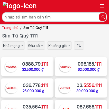
Trang chủ
/
Sim Tứ Quý 1111
Sim Tứ Quý 1111
Nhà mạng
Đầu số
Khoảng giá
0388.79.
1111
096.185.
1111
32.500.000 ₫
62.000.000 ₫
036.778.
1111
03.
5556.1111
25.000.000 ₫
39.000.000 ₫
035.564.
1111
087.656.
1111