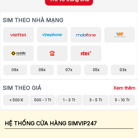
SIM THEO NHÀ MẠNG
09x
08x
07x
05x
03x
SIM THEO GIÁ
Xem thêm
< 500 K
500 - 1 Tr
1 - 3 Tr
3 - 5 Tr
5 - 10 Tr
HỆ THỐNG CỬA HÀNG SIMVIP247